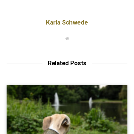
Karla Schwede
W
e
b
s
i
t
Related Posts
e