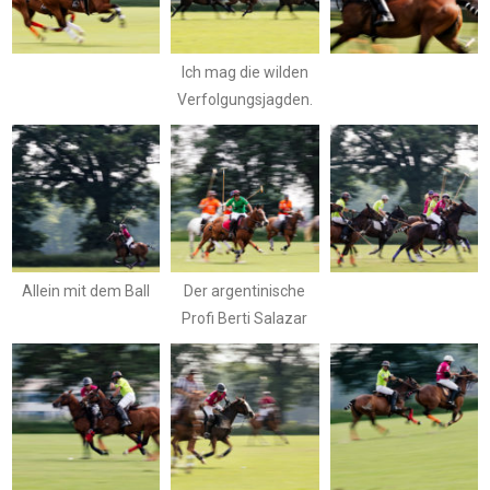
Ich mag die wilden
Verfolgungsjagden.
Allein mit dem Ball
Der argentinische
Profi Berti Salazar