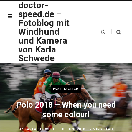
doctor-
speed.de –
Fotoblog mit
Windhund
und Kamera
von Karla
Schwede
FAST TÄGLICH
Polo 2018 – When you need
some colour!
BY
KARLA SCHWEDE
10. JUNI 2018
2 MINS READ