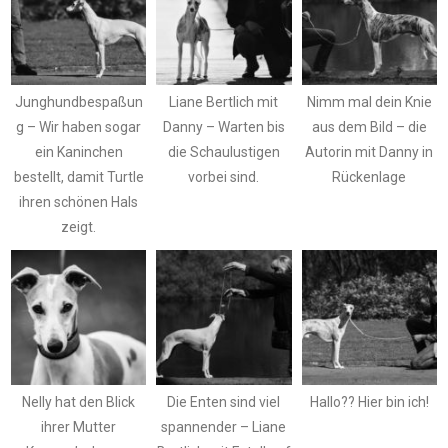
Junghundbespaßun
Liane Bertlich mit
Nimm mal dein Knie
g – Wir haben sogar
Danny – Warten bis
aus dem Bild – die
ein Kaninchen
die Schaulustigen
Autorin mit Danny in
bestellt, damit Turtle
vorbei sind.
Rückenlage
ihren schönen Hals
zeigt.
Nelly hat den Blick
Die Enten sind viel
Hallo?? Hier bin ich!
ihrer Mutter
spannender – Liane