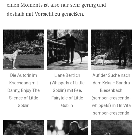
einen Moments ist also nur sehr gering und
deshalb mit Vorsicht zu genießen.
Die Autorin im
Liane Bertlich
Auf der Suche nach
Kriechgang mit
(Whippets of Little
dem Keks – Sandra
Danny, Enjoy The
Goblin) mit Fee,
Biesenbach
Silence of Little
Fairytale of Little
(semper-crescendo-
Goblin
Goblin.
whippets) mit In Vita
semper-crescendo