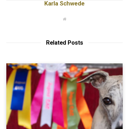
Karla Schwede
W
e
b
s
i
t
Related Posts
e