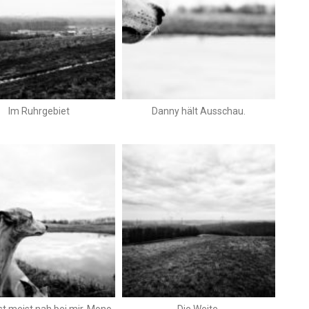
Im Ruhrgebiet
Danny hält Ausschau.
st meist nah bei mir. Mono
Die Weite.