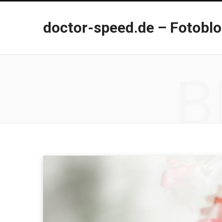
doctor-speed.de – Fotobl
B