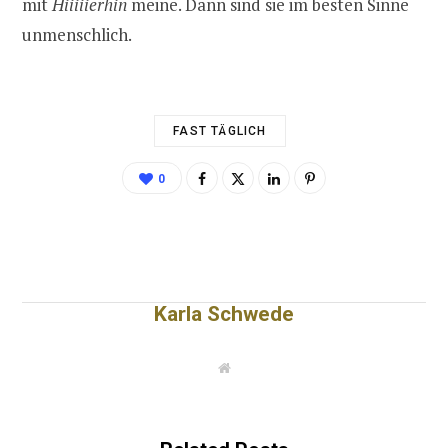
mit
Hiiiiierhin
meine. Dann sind sie im besten Sinne
unmenschlich.
FAST TÄGLICH
0
Karla Schwede
W
e
b
s
i
t