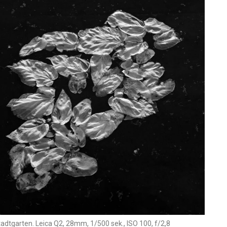
adtgarten. Leica Q2, 28mm, 1/500 sek., ISO 100, f/2,8