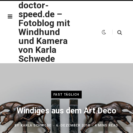
doctor-
speed.de –
Fotoblog mit
Windhund
und Kamera
von Karla
Schwede
FAST TÄGLICH
Windiges aus dem Art Deco
BY
KARLA SCHWEDE
6. DEZEMBER 2018
4 MINS READ