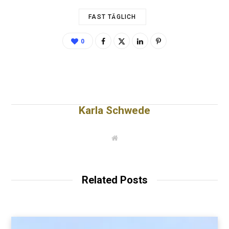
FAST TÄGLICH
0
Karla Schwede
W
e
b
s
i
t
Related Posts
e