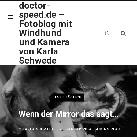
doctor-
speed.de –
Fotoblog mit
Windhund
und Kamera
von Karla
Schwede
FAST TÄGLICH
Wenn der Mirror das sagt…
BY
KARLA SCHWEDE
29. JANUAR 2014
4 MINS READ