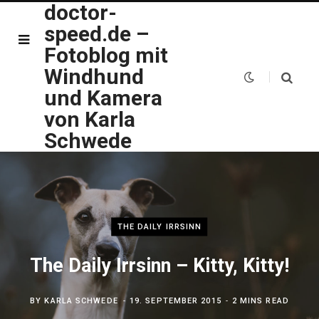
doctor-
speed.de –
Fotoblog mit
Windhund
und Kamera
von Karla
Schwede
THE DAILY IRRSINN
The Daily Irrsinn – Kitty, Kitty!
BY
KARLA SCHWEDE
19. SEPTEMBER 2015
2 MINS READ