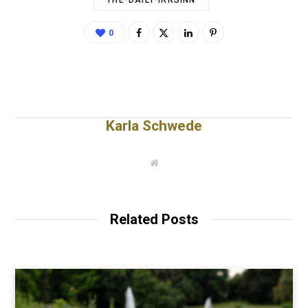
0
Karla Schwede
W
e
b
s
i
t
Related Posts
e