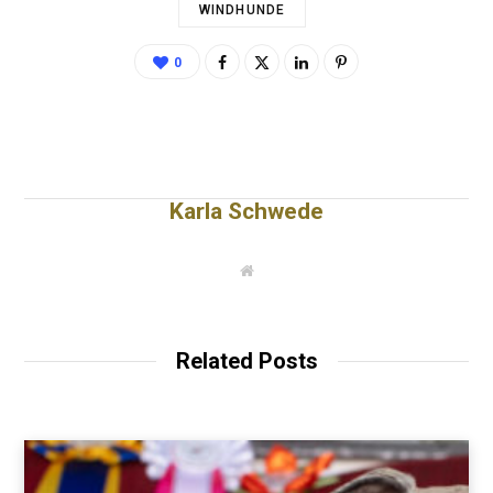
WINDHUNDE
0
Karla Schwede
W
e
b
s
i
t
Related Posts
e