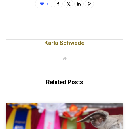
0
Karla Schwede
W
e
b
s
i
t
Related Posts
e