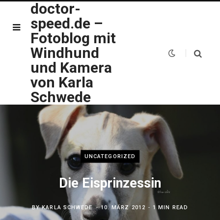
doctor-
speed.de –
Fotoblog mit
Windhund
und Kamera
von Karla
Schwede
UNCATEGORIZED
Die Eisprinzessin
BY
KARLA SCHWEDE
10. MÄRZ 2012
1 MIN READ