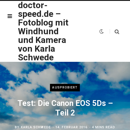
doctor-
speed.de –
Fotoblog mit
Windhund
und Kamera
von Karla
Schwede
AUSPROBIERT
Test: Die Canon EOS 5Ds –
Teil 2
BY
KARLA SCHWEDE
14. FEBRUAR 2016
4 MINS READ