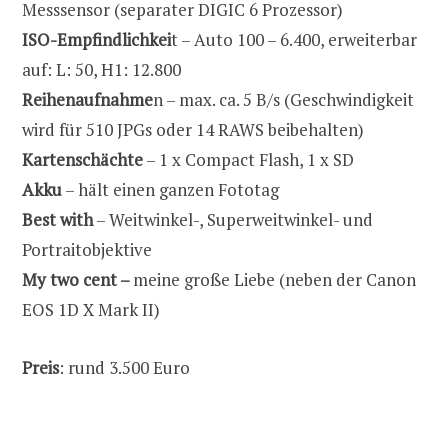
Messsensor (separater DIGIC 6 Prozessor)
ISO-Empfindlichkei
t – Auto 100 – 6.400, erweiterbar
auf: L: 50, H1: 12.800
Reihenaufnahme
n – max. ca. 5 B/s (Geschwindigkeit
wird für 510 JPGs oder 14 RAWS beibehalten)
Kartenschächte
– 1 x Compact Flash, 1 x SD
Akku
– hält einen ganzen Fototag
Best with
– Weitwinkel-, Superweitwinkel- und
Portraitobjektive
My two cent –
meine große Liebe (neben der Canon
EOS 1D X Mark II)
Preis
: rund 3.500 Euro