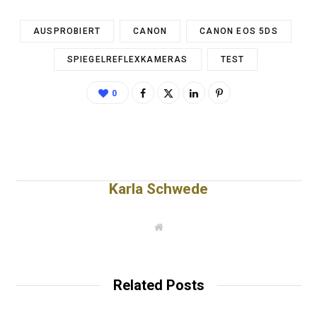
AUSPROBIERT
CANON
CANON EOS 5DS
SPIEGELREFLEXKAMERAS
TEST
0
Karla Schwede
W
e
b
s
i
t
Related Posts
e