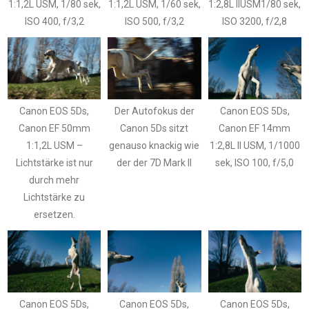
1:1,2L USM, 1/80 sek,
1:1,2L USM, 1/60 sek,
1:2,8L IIUSM1/80 sek,
ISO 400, f/3,2
ISO 500, f/3,2
ISO 3200, f/2,8
Canon EOS 5Ds,
Der Autofokus der
Canon EOS 5Ds,
Canon EF 50mm
Canon 5Ds sitzt
Canon EF 14mm
1:1,2L USM –
genauso knackig wie
1:2,8L II USM, 1/1000
Lichtstärke ist nur
der der 7D Mark II
sek, ISO 100, f/5,0
durch mehr
Lichtstärke zu
ersetzen.
Canon EOS 5Ds,
Canon EOS 5Ds,
Canon EOS 5Ds,