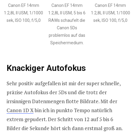
Canon EF 14mm
Canon EF 14mm
Canon EF 14mm
1:2,8L II USM, 1/1000
1:2,8L II USM, 5 bis 6
1:2,8L II USM, 1/1000
sek, ISO 100, f/5,0
RAWs schaufelt die
sek, ISO 100, f/5,0
Canon 5Ds
problemlos auf das
Speichermedium.
Knackiger Autofokus
Sehr positiv aufgefallen ist mir der super schnelle,
präzise Autofokus der 5Ds und die trotz der
irrsinnigen Datenmengen flotte Bildrate. Mit der
Canon 1D X
bin ich in punkto Tempo natürlich
extrem gepudert. Der Schritt von 12 auf 5 bis 6
Bilder die Sekunde hört sich dann erstmal groß an.