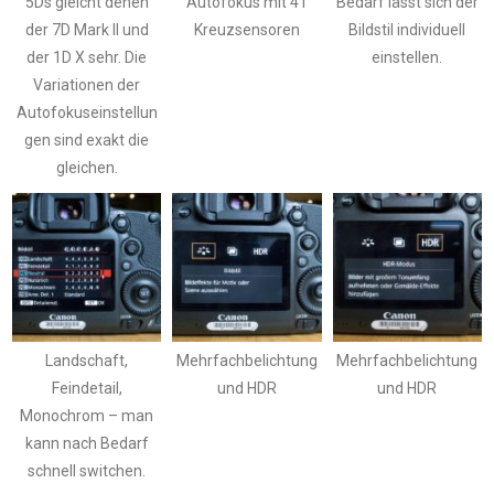
5Ds gleicht denen
Autofokus mit 41
Bedarf lässt sich der
der 7D Mark II und
Kreuzsensoren
Bildstil individuell
der 1D X sehr. Die
einstellen.
Variationen der
Autofokuseinstellun
gen sind exakt die
gleichen.
Landschaft,
Mehrfachbelichtung
Mehrfachbelichtung
Feindetail,
und HDR
und HDR
Monochrom – man
kann nach Bedarf
schnell switchen.