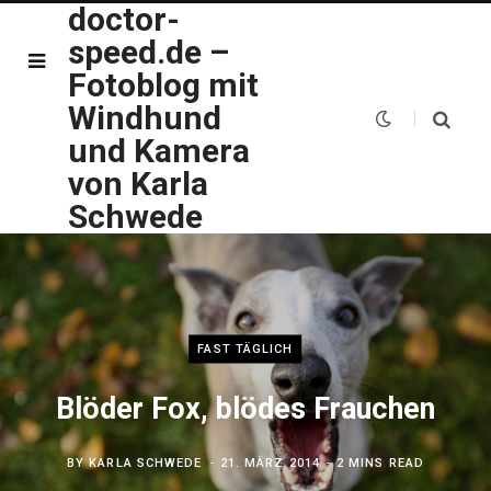
doctor-
speed.de –
Fotoblog mit
Windhund
und Kamera
von Karla
Schwede
FAST TÄGLICH
Blöder Fox, blödes Frauchen
BY
KARLA SCHWEDE
21. MÄRZ 2014
2 MINS READ