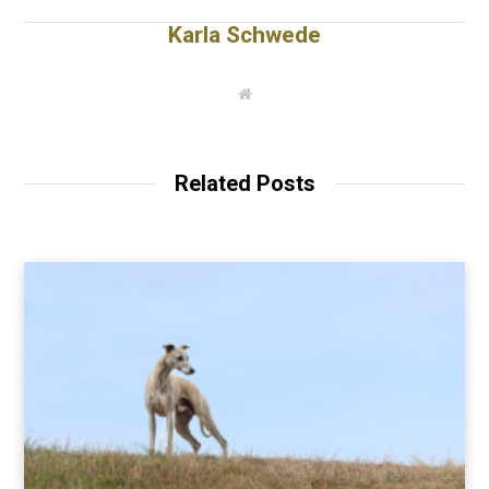
Karla Schwede
W
e
b
s
i
t
Related Posts
e