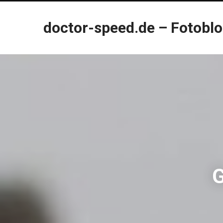
doctor-speed.de – Fotobl
G