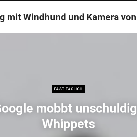
og mit Windhund und Kamera von
FAST TÄGLICH
oogle mobbt unschuldi
Whippets