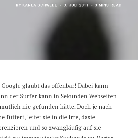
BY
KARLA SCHWEDE
3. JULI 2011
3 MINS READ
Google glaubt das offenbar! Dabei kann
denn der Surfer kann in Sekunden Webseiten
rmutlich nie gefunden hätte. Doch je nach
üttert, leitet sie in die Irre, dasie
erenzieren und so zwangläufig auf sie
chickt sie immer wieder Suchende zu
Doctor