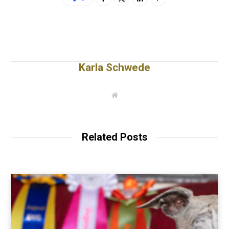
Karla Schwede
W
e
b
s
i
t
Related Posts
e