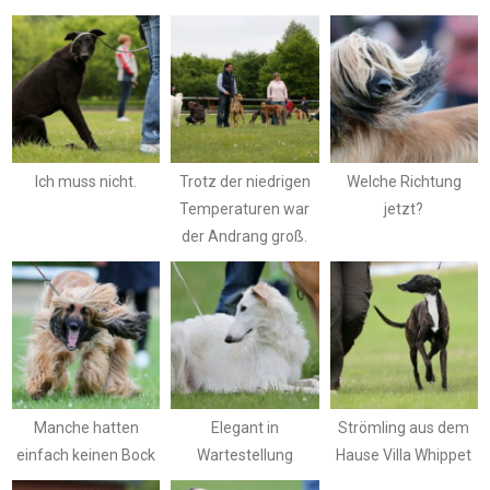
Ich muss nicht.
Trotz der niedrigen
Welche Richtung
Temperaturen war
jetzt?
der Andrang groß.
Manche hatten
Elegant in
Strömling aus dem
einfach keinen Bock
Wartestellung
Hause Villa Whippet