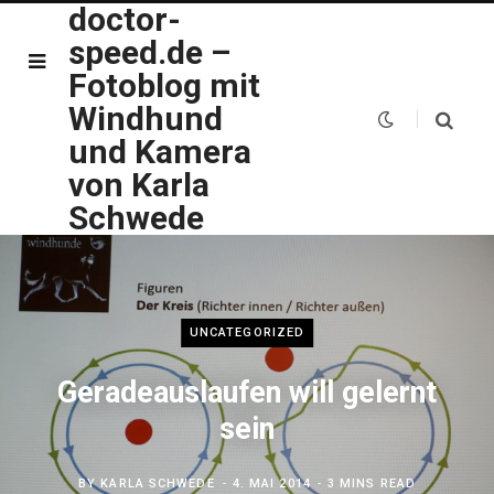
doctor-
speed.de –
Fotoblog mit
Windhund
und Kamera
von Karla
Schwede
UNCATEGORIZED
Geradeauslaufen will gelernt
sein
BY
KARLA SCHWEDE
4. MAI 2014
3 MINS READ