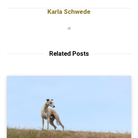
Karla Schwede
W
e
b
s
i
t
Related Posts
e