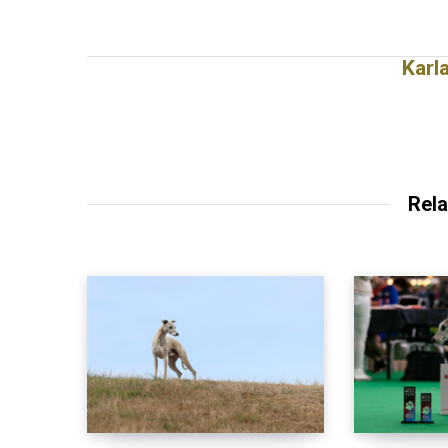
Karl
Rela