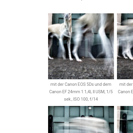
mit der Canon EOS 5Ds und dem
mit de
Canon EF 24mm 1:1,4L II USM, 1/5
Canon E
sek., ISO 100, f/14