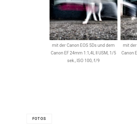
mit der Canon EOS 5Ds und dem
mit de
Canon EF 24mm 1:1,4L II USM, 1/5
Canon E
sek., ISO 100, f/9
FOTOS