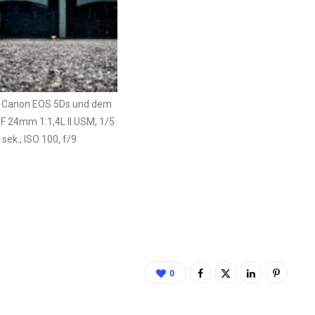
r Canon EOS 5Ds und dem
F 24mm 1:1,4L II USM, 1/5
sek., ISO 100, f/9
0