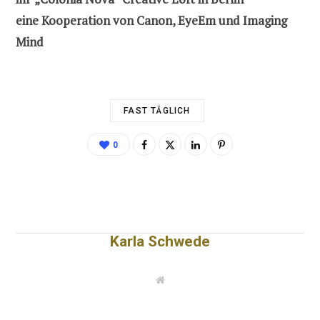
eine Kooperation von Canon, EyeEm und Imaging
Mind
FAST TÄGLICH
0
Karla Schwede
W
e
b
s
i