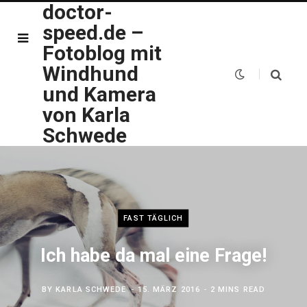
doctor-
speed.de –
Fotoblog mit
Windhund
und Kamera
von Karla
Schwede
FAST TÄGLICH
Ich habe da mal eine Frage!
BY
KARLA SCHWEDE
15. MÄRZ 2016
2 MINS READ