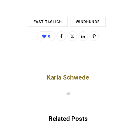
FAST TÄGLICH
WINDHUNDE
0
Karla Schwede
W
e
b
s
i
t
Related Posts
e