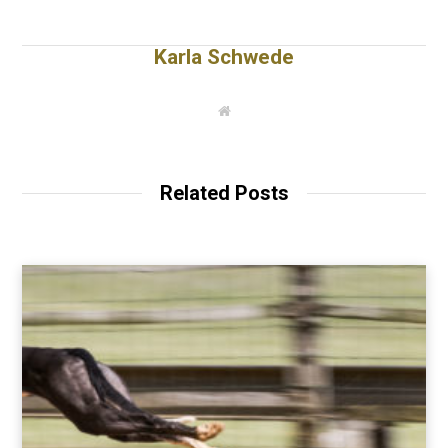
Karla Schwede
W
e
b
s
i
t
Related Posts
e