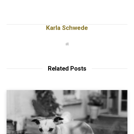
Karla Schwede
W
e
b
s
i
t
Related Posts
e