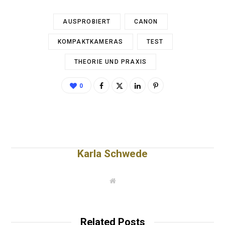
AUSPROBIERT
CANON
KOMPAKTKAMERAS
TEST
THEORIE UND PRAXIS
0
Karla Schwede
W
e
b
s
i
t
Related Posts
e