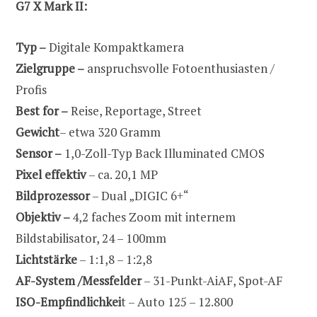
G7 X Mark II:
Typ –
Digitale Kompaktkamera
Zielgruppe –
anspruchsvolle Fotoenthusiasten /
Profis
Best for –
Reise, Reportage, Street
Gewicht
– etwa 320 Gramm
Sensor –
1,0-Zoll-Typ Back Illuminated CMOS
Pixel effektiv
– ca. 20,1 MP
Bildprozessor
– Dual „DIGIC 6+“
Objektiv –
4,2 faches Zoom mit internem
Bildstabilisator, 24 – 100mm
Lichtstärke
– 1:1,8 – 1:2,8
AF-System /Messfelder
– 31-Punkt-AiAF, Spot-AF
ISO-Empfindlichkei
t – Auto 125 – 12.800