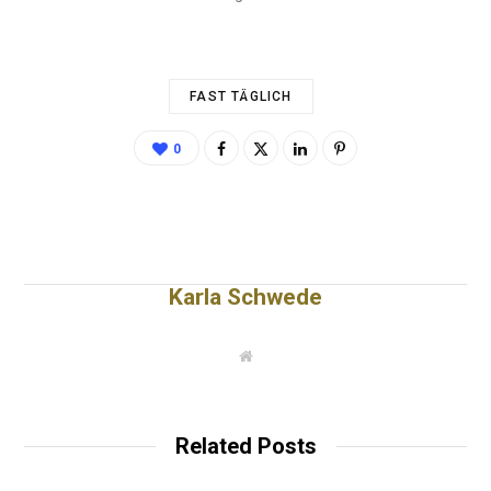
FAST TÄGLICH
0
Karla Schwede
W
e
b
s
i
t
Related Posts
e