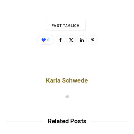
FAST TÄGLICH
0
Karla Schwede
W
e
b
s
i
t
Related Posts
e