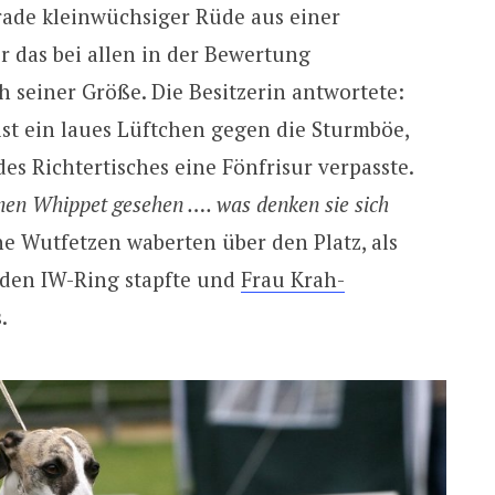
erade kleinwüchsiger Rüde aus einer
er das bei allen in der Bewertung
h seiner Größe. Die Besitzerin antwortete:
ist ein laues Lüftchen gegen die Sturmböe,
des Richtertisches eine Fönfrisur verpasste.
inen Whippet gesehen …. was denken sie sich
e Wutfetzen waberten über den Platz, als
n den IW-Ring stapfte und
Frau Krah-
.