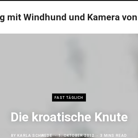
og mit Windhund und Kamera von
FAST TÄGLICH
Die kroatische Knute
BY
KARLA SCHWEDE
1. OKTOBER 2012
3 MINS READ