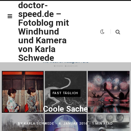
doctor-
speed.de –
Fotoblog mit
Windhund
und Kamera
von Karla
Schwede
FAST TÄGLICH
Coole Sache
BY
KARLA SCHWEDE
4. JANUAR 2016
1 MIN READ