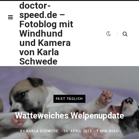
doctor-
speed.de –
Fotoblog mit
Windhund
und Kamera
von Karla
Schwede
FAST TÄGLICH
Watteweiches Welpenupdate
BY
KARLA SCHWEDE
15. APRIL 2013
1 MIN READ