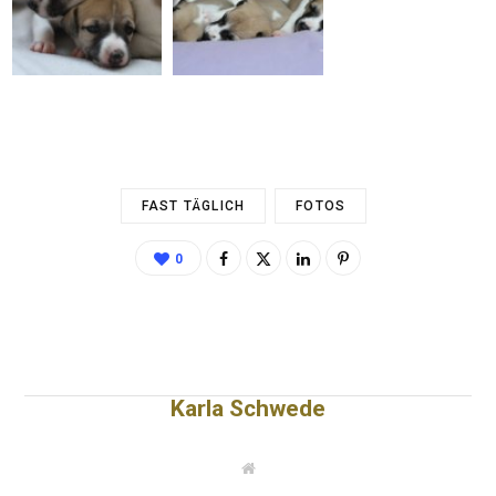
FAST TÄGLICH
FOTOS
0
Karla Schwede
W
e