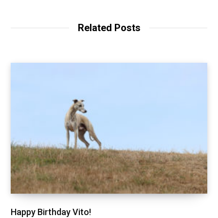
b
s
i
t
Related Posts
e
Happy Birthday Vito!