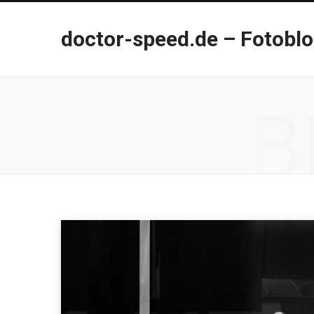
doctor-speed.de – Fotobl
B