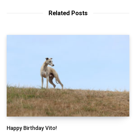
s
i
t
Related Posts
e
Happy Birthday Vito!