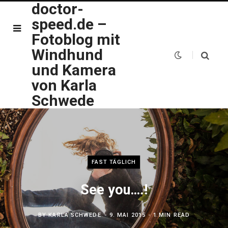
doctor-
speed.de –
Fotoblog mit
Windhund
und Kamera
von Karla
Schwede
FAST TÄGLICH
See you….!
BY
KARLA SCHWEDE
9. MAI 2015
1 MIN READ