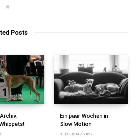
W
e
b
s
i
t
ted Posts
e
Archiv:
Ein paar Wochen in
Whippets!
Slow Motion
2
3. FEBRUAR 2022