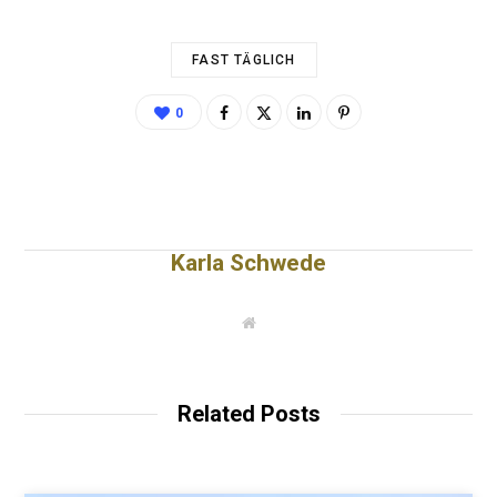
FAST TÄGLICH
0
Karla Schwede
W
e
b
s
i
t
Related Posts
e