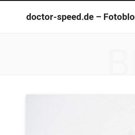
doctor-speed.de – Fotobl
B