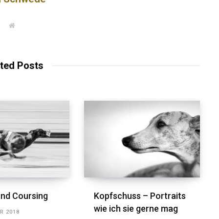
W
e
b
s
i
t
ted Posts
e
nd Coursing
Kopfschuss – Portraits
wie ich sie gerne mag
R 2018