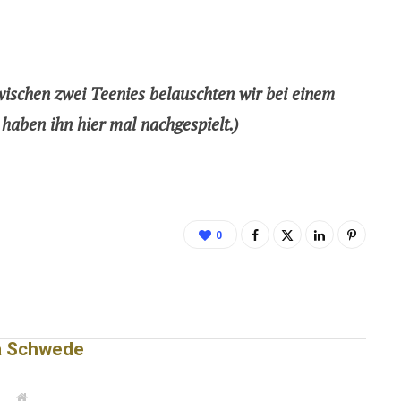
wischen zwei Teenies belauschten wir bei einem
haben ihn hier mal nachgespielt.)
0
a Schwede
W