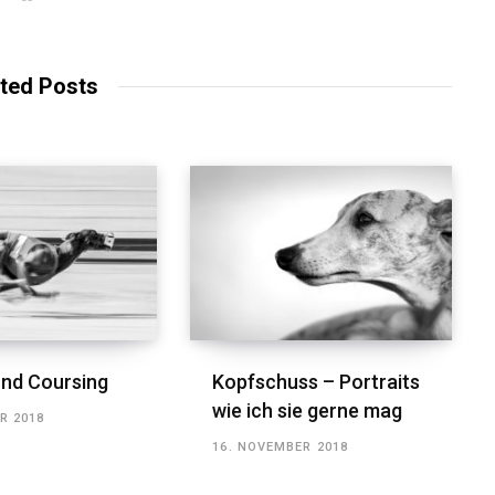
e
b
s
i
t
ted Posts
e
nd Coursing
Kopfschuss – Portraits
wie ich sie gerne mag
R 2018
16. NOVEMBER 2018