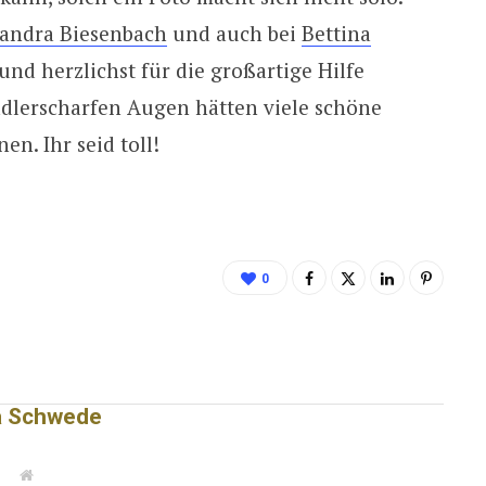
andra Biesenbach
und auch bei
Bettina
nd herzlichst für die großartige Hilfe
adlerscharfen Augen hätten viele schöne
en. Ihr seid toll!
0
a Schwede
W