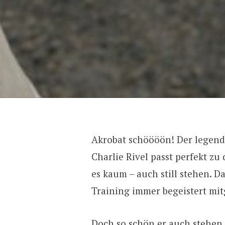
Akrobat schöööön! Der legend
Charlie Rivel passt perfekt z
es kaum – auch still stehen. D
Training immer begeistert mi
Doch so schön er auch stehen k