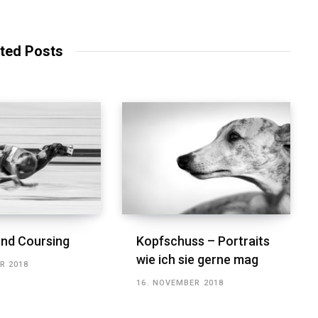
e
b
s
i
t
ted Posts
e
nd Coursing
Kopfschuss – Portraits
wie ich sie gerne mag
R 2018
16. NOVEMBER 2018