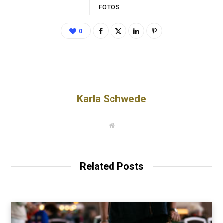
FOTOS
0
Karla Schwede
W
e
b
s
i
t
Related Posts
e