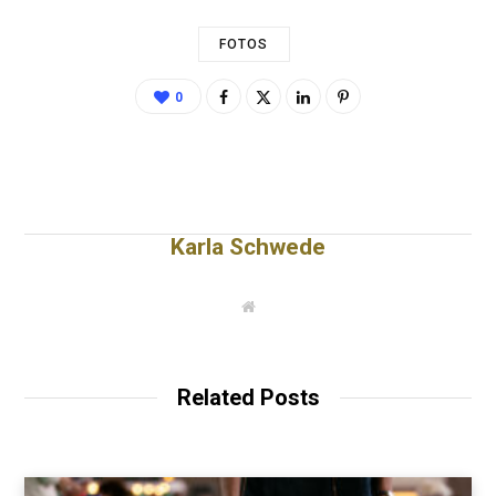
FOTOS
0
Karla Schwede
W
e
b
s
i
t
Related Posts
e