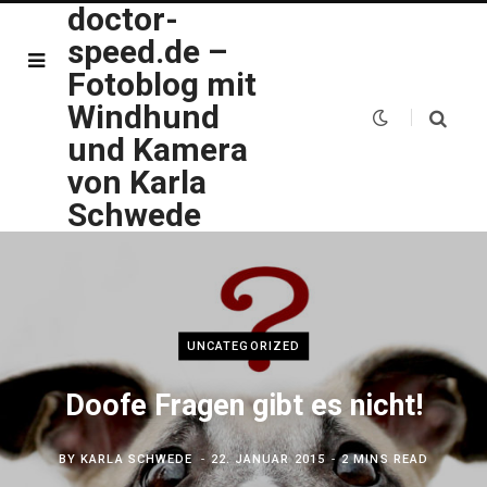
doctor-
speed.de –
Fotoblog mit
Windhund
und Kamera
von Karla
Schwede
UNCATEGORIZED
Doofe Fragen gibt es nicht!
BY
KARLA SCHWEDE
22. JANUAR 2015
2 MINS READ