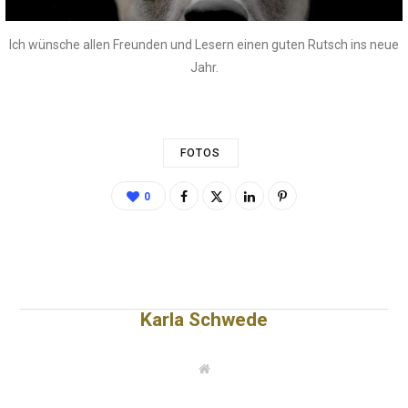
Ich wünsche allen Freunden und Lesern einen guten Rutsch ins neue
Jahr.
FOTOS
0
Karla Schwede
W
e
b
s