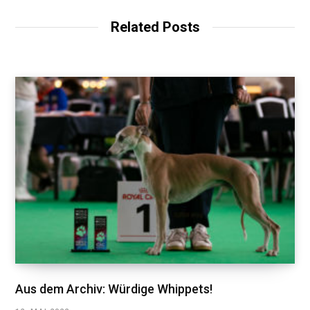
i
t
Related Posts
e
Aus dem Archiv: Würdige Whippets!